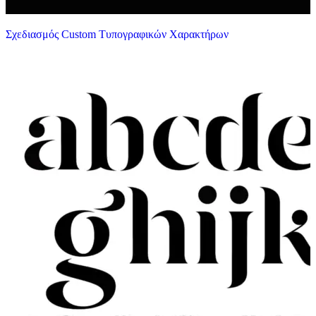
Σχεδιασμός Custom Τυπογραφικών Χαρακτήρων