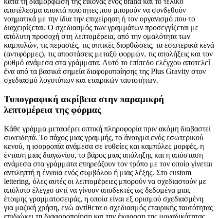
κατά τη διαμόρφωση της εικόνας ενός brand και το τελικό
αποτέλεσμα αποκτά ποιότητες που μπορούν να συνδεθούν
νοηματικά με την ίδια την επιχείρηση ή τον οργανισμό που το
διαχειρίζεται. Ο σχεδιασμός των γραμμάτων προσεγγίζεται με
απόλυτη προσοχή στη λεπτομέρεια, από την ομαλότητα των
καμπυλών, τις περασιές, τις οπτικές διορθώσεις, τα εσωτερικά κενά
(αντιφόρμες), τις αποστάσεις μεταξύ φορμών, τις απολήξεις και τον
ρυθμό ανάμεσα στα γράμματα. Αυτό το επίπεδο ελέγχου αποτελεί
ένα από τα βασικά σημεία διαφοροποίησης της Plus Gravity στον
σχεδιασμό λογοτύπων και εταιρικών ταυτοτήτων.
Τυπογραφική ακρίβεια στην παραμικρή
λεπτομέρεια της φόρμας
Κάθε γράμμα μεταφέρει οπτική πληροφορία πριν ακόμη διαβαστεί
συνειδητά. Το πάχος μιας γραμμής, το άνοιγμα ενός εσωτερικού
κενού, η ισορροπία ανάμεσα σε ευθείες και καμπύλες μορφές, η
ένταση μιας διαγωνίου, το βάρος μιας απόληξης και η απόσταση
ανάμεσα στα γράμματα επηρεάζουν τον τρόπο με τον οποίο γίνεται
αντιληπτή η έννοια ενός συμβόλου ή μιας λέξης. Στο custom
lettering, όλες αυτές οι λεπτομέρειες μπορούν να σχεδιαστούν με
απόλυτο έλεγχο αντί να γίνουν αποδεκτές ως δεδομένα μιας
έτοιμης γραμματοσειράς, η οποία είναι εξ ορισμού σχεδιασμένη
για μαζική χρήση, ενώ αντίθετα ο σχεδιασμός εταιρικής ταυτότητας
επιδιώκει τη διαφοροποίηση και την έκφραση της μοναδικότητας.