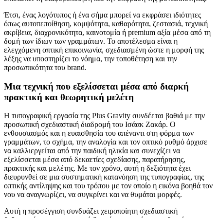
Έτσι, ένας λογότυπος ή ένα σήμα μπορεί να εκφράσει ιδιότητες
όπως αυτοπεποίθηση, κομψότητα, καθαρότητα, ζεστασιά, τεχνική
ακρίβεια, διαχρονικότητα, καινοτομία ή premium αξία μέσα από τη
δομή των ίδιων των γραμμάτων. Το αποτέλεσμα είναι η
ελεγχόμενη οπτική επικοινωνία, σχεδιασμένη ώστε η μορφή της
λέξης να υποστηρίζει το νόημα, την τοποθέτηση και την
προσωπικότητα του brand.
Μια τεχνική που εξελίσσεται μέσα από διαρκή
πρακτική και θεωρητική μελέτη
Η τυπογραφική εργασία της Plus Gravity συνδέεται βαθιά με την
προσωπική σχεδιαστική διαδρομή του Ισάακ Ζακάρ. Ο
ενθουσιασμός και η ευαισθησία του απέναντι στη φόρμα των
γραμμάτων, το σχήμα, την αναλογία και τον οπτικό ρυθμό άρχισε
να καλλιεργείται από την παιδική ηλικία και συνεχίζει να
εξελίσσεται μέσα από δεκαετίες σχεδίασης, παρατήρησης,
πρακτικής και μελέτης. Με τον χρόνο, αυτή η δεξιότητα έχει
διευρυνθεί σε μια συστηματική κατανόηση της τυπογραφίας, της
οπτικής αντίληψης και του τρόπου με τον οποίο η εικόνα βοηθά τον
νου να αναγνωρίζει, να συγκρίνει και να θυμάται μορφές.
Αυτή η προσέγγιση συνδυάζει χειροποίητη σχεδιαστική