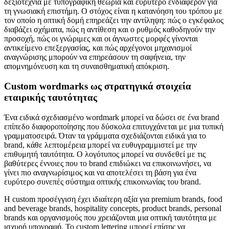
δεξιοτεχνία με τυπογραφική θεωρία και ευρύτερο ενδιαφέρον για
τη γνωσιακή επιστήμη. Ο στόχος είναι η κατανόηση του τρόπου με
τον οποίο η οπτική δομή επηρεάζει την αντίληψη: πώς ο εγκέφαλος
διαβάζει σχήματα, πώς η αντίθεση και ο ρυθμός καθοδηγούν την
προσοχή, πώς οι γνώριμες και οι άγνωστες μορφές γίνονται
αντικείμενο επεξεργασίας, και πώς αρχέγονοι μηχανισμοί
αναγνώρισης μπορούν να επηρεάσουν τη σαφήνεια, την
απομνημόνευση και τη συναισθηματική απόκριση.
Custom wordmarks ως στρατηγικά στοιχεία
εταιρικής ταυτότητας
Ένα ειδικά σχεδιασμένο wordmark μπορεί να δώσει σε ένα brand
επίπεδο διαφοροποίησης που δύσκολα επιτυγχάνεται με μια τυπική
γραμματοσειρά. Όταν τα γράμματα σχεδιάζονται ειδικά για το
brand, κάθε λεπτομέρεια μπορεί να ευθυγραμμιστεί με την
επιθυμητή ταυτότητα. Ο λογότυπος μπορεί να συνδεθεί με τις
βαθύτερες έννοιες που το brand επιδιώκει να επικοινωνήσει, να
γίνει πιο αναγνωρίσιμος και να αποτελέσει τη βάση για ένα
ευρύτερο συνεπές σύστημα οπτικής επικοινωνίας του brand.
Η custom προσέγγιση έχει ιδιαίτερη αξία για premium brands, food
and beverage brands, hospitality concepts, product brands, personal
brands και οργανισμούς που χρειάζονται μια οπτική ταυτότητα με
ισχυρή υπογραφή. Το custom lettering μπορεί επίσης να