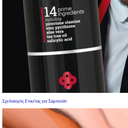
Σχεδιασμός Ετικέτας για Σαμπουάν