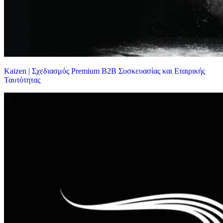
Kaizen | Σχεδιασμός Premium B2B Συσκευασίας και Εταιρικής
Ταυτότητας