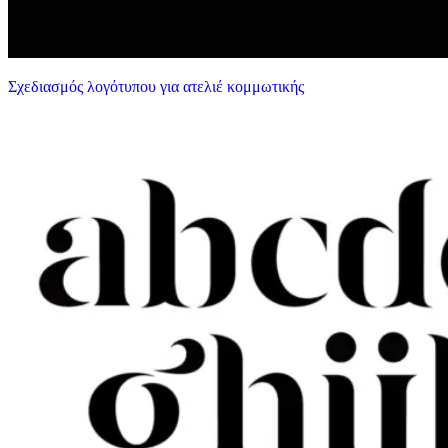
Σχεδιασμός λογότυπου για ατελιέ κομμωτικής