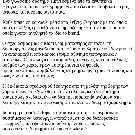
Ένα γλωσσικό σύστημα εμπνευσμένο από τα αιγυπτιακά
ιερογλυφικά, όπου κάθε γράμμα γίνεται ζωντανό σύμβολο: μέρος
ιστορίας και ισχυρής ταυτότητας.
Κάθε brand επικοινωνεί μέσα από λέξεις. Ο τρόπος με τον οποίο
αυτές οι λέξεις εμφανίζονται επηρεάζει άμεσα τον τρόπο με τον
οποίο γίνεται αντιληπτό το ίδιο το brand.
Ο σχεδιασμός μιας custom γραμματοσειράς επιτρέπει τη
δημιουργία ενός μοναδικού οπτικού αποτυπώματος που δεν μπορεί
να αναπαραχθεί από κάποιο έτοιμο σύστημα τυπογραφικών
στοιχείων. Οι αναλογίες, οι καμπύλες, οι γωνίες και ο συνολικός
ρυθμός των χαρακτήρων μετατρέπονται σε φορείς
προσωπικότητας, συμβάλλοντας στη δημιουργία μιας συνεπούς και
αναγνωρίσιμης ταυτότητας.
Η διαδικασία σχεδιασμού ξεκίνησε από τη μελέτη της δομής των
χαρακτήρων και εξελίχθηκε σε ένα ολοκληρωμένο σύστημα
γραμμάτων σχεδιασμένο να διατηρεί ισορροπία ανάμεσα στη
λειτουργικότητα, την αναγνωσιμότητα και τον διακριτό χαρακτήρα.
Ιδιαίτερη έμφαση δόθηκε στην ικανότητα του τυπογραφικού
συστήματος να λειτουργεί αποτελεσματικά σε διαφορετικές
εφαρμογές, από ψηφιακά προϊόντα, έντυπες εκδόσεις,
συσκευασίες, διαφημιστική επικοινωνία κ.ά..