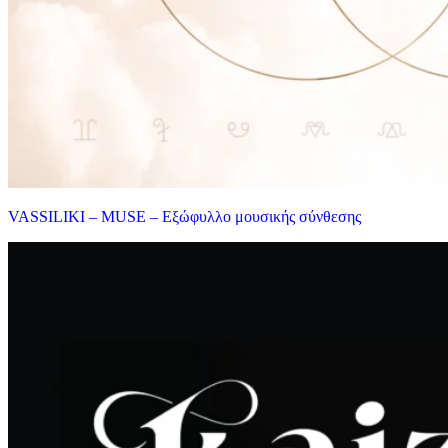
VASSILIKI – MUSE – Εξώφυλλο μουσικής σύνθεσης